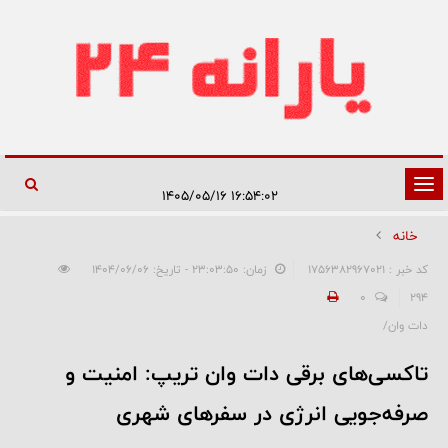
تغییر
۱۶:۵۴:۰۲ ۱۴۰۵/۰۵/۱۶
وضعیت
خانه
ناوبری
کد خبر : 1756382967021
زمان: ۲۳:۰۳:۵۰ - تاریخ: ۱۴۰۴/۰۶/۰۶
0
294
دات وان/
تاکسی‌های برقی دات وان تریپ: امنیت و
صرفه‌جویی انرژی در سفرهای شهری