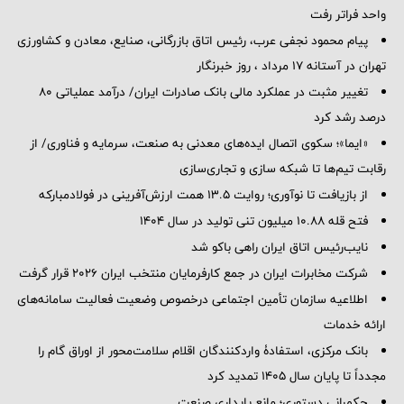
واحد فراتر رفت
پیام محمود نجفی عرب، رئیس اتاق بازرگانی، صنایع، معادن و کشاورزی
تهران در آستانه 17 مرداد ، روز خبرنگار
تغییر مثبت در عملکرد مالی بانک صادرات ایران/ درآمد عملیاتی 80
درصد رشد کرد
«ایما»؛ سکوی اتصال ایده‌های معدنی به صنعت، سرمایه و فناوری/ از
رقابت تیم‌ها تا شبکه سازی و تجاری‌سازی
از بازیافت تا نوآوری؛ روایت ۱۳.۵ همت ارزش‌آفرینی در فولادمبارکه
فتح قله ۱۰.۸۸ میلیون تنی تولید در سال ۱۴۰۴
نایب‌رئیس اتاق ایران راهی باکو شد
شرکت مخابرات ایران در جمع کارفرمایان منتخب ایران ۲۰۲۶ قرار گرفت
اطلاعیه سازمان تأمین اجتماعی درخصوص وضعیت فعالیت سامانه‌های
ارائه خدمات
بانک مرکزی، استفادۀ واردکنندگان اقلام سلامت‌محور از اوراق گام را
مجدداً تا پایان سال ۱۴۰۵ تمدید کرد
حکمرانی دستوری؛ مانع پایداری صنعت