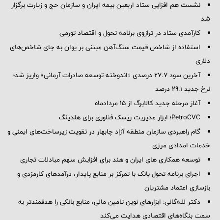
نشست هم افزایی ستاد اربعین بیمه ایران و سازمان حج و زیارت برگزار
شد
کارآمدی ستاد در ترازوی برنامه تحول و اقتصاد تورمی
استفاده از شاخص قیمت سنگ‌آهن مبتنی بر یوان به جای شاخص‌های
دلاری
آخرین سود ۲۷.۷ درصدی «اندوخته توسعه صادرات آرمانی» واریز شد؛
نرخ جدید ۲۹.۱ درصد
آغاز مرحله جدید کالابرگ از ۱۵ مردادماه
PetroCVC؛ ابزار مدیریت ریسک فناوری برای هلدینگ
گام راهبردی سازمان منطقه آزاد چابهار در تقویت زیرساخت‌های ایمنی و
خدمات امدادی مرزی
توسعه همکاری های ایران و هند برای افزایش سهم مبادلات تجاری
اجرای برنامه تحول بانک با تمرکز بر منابع پایدار، درآمدهای کارمزدی و
بازسازی اعتماد مشتریان
دکتر للـه‌گانی: ابزارهای نوین تامین مالی، منابع بانکی را هدفمندتر به
سمت بنگاه‌های اقتصادی هدایت می‌کند