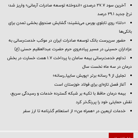
آخرین سود ۲۷.۷ درصدی «اندوخته توسعه صادرات آرمانی» واریز شد؛
نرخ جدید ۲۹.۱ درصد
«دلتا» روی تابلوی بورس می‌نشیند؛ گشایش صندوق بخشی تمدن برای
بانکی‌ها
حضور سرپرست بانک توسعه صادرات ایران در موکب خدمت‌رسانی به
عزاداران حسینی در مسیر پیاده‌روی حرم حضرت عبدالعظیم حسنی (ع)
تداوم خدمت‌رسانی بیمه سامان با پرداخت ۱.۷ همت خسارت در بخش
درمان در سه ماه نخست سال
تجلیل از ۹ رسانه برتر «پویش سایپا_رسانه»
آغاز فصل تازه‌ای برای فولاد خوزستان است
بیمه درمان حافظ با تکیه بر شبکه گسترده خدمات و رسیدگی سریع،
نقش حمایتی خود را پررنگ‌تر کرد
خدمات اربعین در «همراه من»؛ از استعلام گذرنامه تا ارز سفر