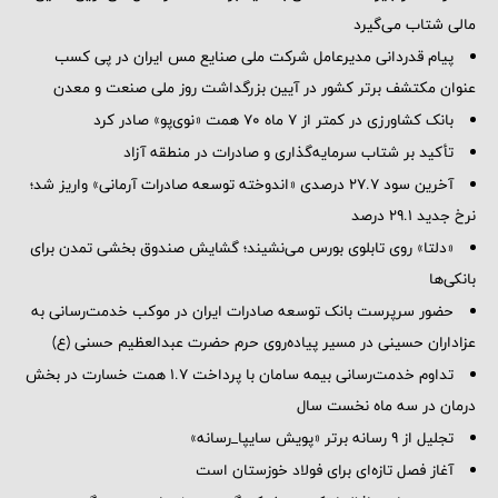
مالی شتاب می‌گیرد
پیام قدردانی مدیرعامل شرکت ملی صنایع مس ایران در پی کسب
عنوان مکتشف برتر کشور در آیین بزرگداشت روز ملی صنعت و معدن
بانک کشاورزی در کمتر از ۷ ماه ۷۰ همت «نوی‌پو» صادر کرد
تأکید بر شتاب سرمایه‌گذاری و صادرات در منطقه آزاد
آخرین سود ۲۷.۷ درصدی «اندوخته توسعه صادرات آرمانی» واریز شد؛
نرخ جدید ۲۹.۱ درصد
«دلتا» روی تابلوی بورس می‌نشیند؛ گشایش صندوق بخشی تمدن برای
بانکی‌ها
حضور سرپرست بانک توسعه صادرات ایران در موکب خدمت‌رسانی به
عزاداران حسینی در مسیر پیاده‌روی حرم حضرت عبدالعظیم حسنی (ع)
تداوم خدمت‌رسانی بیمه سامان با پرداخت ۱.۷ همت خسارت در بخش
درمان در سه ماه نخست سال
تجلیل از ۹ رسانه برتر «پویش سایپا_رسانه»
آغاز فصل تازه‌ای برای فولاد خوزستان است