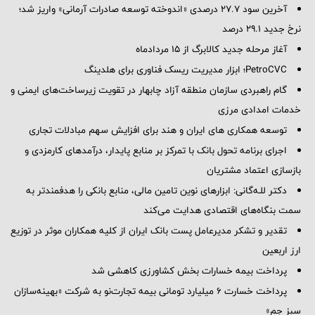
آخرین سود ۲۷.۷ درصدی «اندوخته توسعه صادرات آرمانی» واریز شد؛
نرخ جدید ۲۹.۱ درصد
آغاز مرحله جدید کالابرگ از ۱۵ مردادماه
PetroCVC؛ ابزار مدیریت ریسک فناوری برای هلدینگ
گام راهبردی سازمان منطقه آزاد چابهار در تقویت زیرساخت‌های ایمنی و
خدمات امدادی مرزی
توسعه همکاری های ایران و هند برای افزایش سهم مبادلات تجاری
اجرای برنامه تحول بانک با تمرکز بر منابع پایدار، درآمدهای کارمزدی و
بازسازی اعتماد مشتریان
دکتر للـه‌گانی: ابزارهای نوین تامین مالی، منابع بانکی را هدفمندتر به
سمت بنگاه‌های اقتصادی هدایت می‌کند
تقدیر و تشکر مدیرعامل پست بانک ایران از کلیه همکاران موثر در توزیع
ارز اربعین
پرداخت بیمه خسارات بخش کشاورزی کاهشی شد
پرداخت خسارت ۶ میلیارد تومانی بیمه تجارت‌نو به شرکت «بهینه‌سازان
سبز جم»