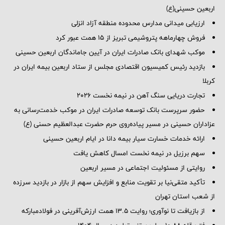
اربعین حسینی(ع)
ارزیابی میدانی مدارس محدوده منطقه آزاد انزلی
فروش چهارماهه پتروشیمی تبریز از ۱۵ همت عبور کرد
موکب شهدای بانک صادرات ایران در آیین جاماندگان اربعین حسینی
بازدید رئیس کمیسیون اقتصادی مجلس از ستاد اربعین بیمه ایران در
کربلا
تجارت دریایی سنگ آهن در نیمه نخست ۲۰۲۶
حضور سرپرست بانک توسعه صادرات ایران در موکب خدمت‌رسانی به
عزاداران حسینی در مسیر پیاده‌روی حرم حضرت عبدالعظیم حسنی (ع)
ارائه خدمات خسارت سیار بیمه دانا در ایام اربعین حسینی
سهم برزیل در نیمه نخست امسال کاهش یافت
روایتی از مسئولیت اجتماعی در مسیر اربعین
تأکید متقی‌نیا بر تقویت منابع و افزایش سهم از بازار در بازدید سرزده
از شعب استان تهران
از بازیافت تا نوآوری؛ روایت ۱۳.۵ همت ارزش‌آفرینی در فولادمبارکه