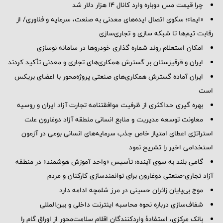
چرا قیمت مس دوباره وارد کانال ۱۴ هزار دلار شد
«ایما»؛ سکوی اتصال ایده‌های معدنی به صنعت، سرمایه و فناوری/ از
رقابت تیم‌ها تا شبکه سازی و تجاری‌سازی
امکان استعلام روند شماره گذاری خودروها در سامانه نوسازی
ایران و قرقیزستان بر گسترش همکاری‌های تجاری و معدنی تأکید کردند
ایران آماده گسترش همکاری‌های صنعتی پروژه‌محور با اعضای بریکس
است
بهره گیری حداکثری از ظرفیت موافقتنامه تجارت آزاد ایران و روسیه
معاونت توسعه مدیریت و منابع انسانی منطقه آزاد دوغارون علت
استراتژی اعطای امتیاز خاص جذب سرمایه‌های انسانی بومی در آزمون
استخدامی اخیر را تشریح نمود
گامی بلند به سوی آینده؛ تأسیس «واحد آموزش هوشمند» در منطقه
آزاد تجاری-صنعتی دوغارون برای توانمندسازی کارکنان و مردم
موج بی‌پایان زائران حسینی در مرز شلمچه ادامه دارد
شفاف‌سازی درباره نحوه محاسبه اینترنت داخلی و بین‌المللی
بانک مرکزی، استفادۀ واردکنندگان اقلام سلامت‌محور از اوراق گام را