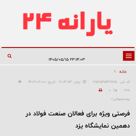
تغییر
۲۳:۱۴:۰۳ ۱۴۰۵/۰۵/۱۵
وضعیت
خانه
ناوبری
کد خبر : 1756545469815
زمان: ۲۰:۱۳:۵۴ - تاریخ: ۱۴۰۴/۰۶/۰۸
0
277
پوسترموشن/
فرصتی ویژه برای فعالان صنعت فولاد در
دهمین نمایشگاه یزد