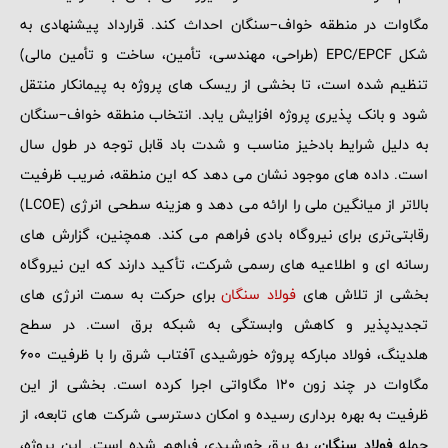
مگاوات در منطقه خواف–سنگان احداث کند. قرارداد پیشنهادی به
شکل EPC/EPCF (طراحی، مهندسی، تأمین، ساخت و تأمین مالی)
تنظیم شده است، تا بخشی از ریسک ‌های پروژه به پیمانکار منتقل
شود و بانک ‌پذیری پروژه افزایش یابد. انتخاب منطقه خواف–سنگان
به دلیل شرایط بادخیز مناسب و شدت باد قابل توجه در طول سال
است. داده ‌های موجود نشان می‌ دهد که این منطقه، ضریب ظرفیت
بالاتر از میانگین ملی را ارائه می ‌دهد و هزینه سطحی انرژی (LCOE)
رقابتی‌تری برای نیروگاه بادی فراهم می ‌کند. همچنین، گزارش‌ های
رسانه ‌ای و اطلاعیه ‌های رسمی شرکت، تأکید دارند که این نیروگاه
بخشی از تلاش‌ های
فولاد سنگان
برای حرکت به سمت انرژی‌ های
تجدیدپذیر و کاهش وابستگی به شبکه برق است. در سطح
هلدینگ، فولاد مبارکه پروژه خورشیدی آفتاب شرق را با ظرفیت 600
مگاوات در چند زون 120 مگاواتی اجرا کرده است. بخشی از این
ظرفیت به بهره‌ برداری رسیده و امکان دسترسی شرکت ‌های تابعه، از
جمله
فولاد سنگان
، به برق خورشیدی فراهم شده است. این پروژه،