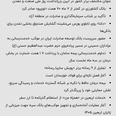
عنوان مکتشف برتر کشور در آیین بزرگداشت روز ملی صنعت و معدن
بانک کشاورزی در کمتر از ۷ ماه ۷۰ همت «نوی‌پو» صادر کرد
تأکید بر شتاب سرمایه‌گذاری و صادرات در منطقه آزاد
«دلتا» روی تابلوی بورس می‌نشیند؛ گشایش صندوق بخشی تمدن برای
بانکی‌ها
حضور سرپرست بانک توسعه صادرات ایران در موکب خدمت‌رسانی به
عزاداران حسینی در مسیر پیاده‌روی حرم حضرت عبدالعظیم حسنی (ع)
تداوم خدمت‌رسانی بیمه سامان با پرداخت ۱.۷ همت خسارت در بخش
درمان در سه ماه نخست سال
تجلیل از ۹ رسانه برتر «پویش سایپا_رسانه»
آغاز فصل تازه‌ای برای فولاد خوزستان است
بیمه درمان حافظ با تکیه بر شبکه گسترده خدمات و رسیدگی سریع،
نقش حمایتی خود را پررنگ‌تر کرد
خدمات اربعین در «همراه من»؛ از استعلام گذرنامه تا ارز سفر
آغاز عملیات آماده‌سازی و تجهیز موکب‌های بانک سپه جهت میزبانی از
زائران اربعین ۱۴۰۵