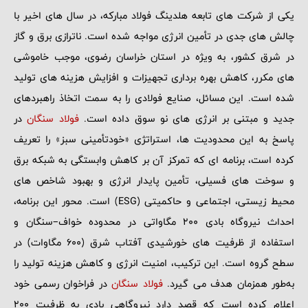
یکی از شرکت‌ های تابعه هلدینگ فولاد مبارکه، در سال‌ های اخیر با
چالش‌ های جدی در تأمین انرژی مواجه شده است. ناترازی برق و گاز
در شرق کشور، به ‌ویژه در استان خراسان رضوی، موجب خاموشی‌
های مکرر، کاهش بهره‌ برداری تجهیزات و افزایش هزینه ‌های تولید
شده است. این مسائل، صنایع فولادی را به سمت اتخاذ راهبردهای
جدید و مبتنی بر انرژی ‌های نو سوق داده است.
فولاد سنگان
در
پاسخ به این محدودیت ‌ها، استراتژی «خودتأمینی سبز» را تعریف
کرده است، برنامه ‌ای که تمرکز آن بر کاهش وابستگی به شبکه برق
و سوخت ‌های فسیلی، تأمین پایدار انرژی و بهبود شاخص ‌های
محیط زیستی، اجتماعی و حاکمیتی (ESG) است. محور این برنامه،
احداث نیروگاه بادی 200 مگاواتی در محدوده خواف–سنگان و
استفاده از ظرفیت‌ های خورشیدی آفتاب شرق (600 مگاوات) در
سطح گروه است. این ترکیب، امنیت انرژی و کاهش هزینه تولید را
به‌طور همزمان هدف می ‌گیرد.
فولاد سنگان
در فراخوان رسمی خود
اعلام کرده است که قصد دارد نیروگاهی بادی به ظرفیت 200