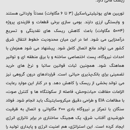
ریسک مالی دارد.
توربین‌ های یوتیلیتی‌اسکیل (3 تا 6 مگاوات) عمدتاً وارداتی هستند
و وابستگی ارزی دارند. بومی ‌سازی برخی قطعات و فازبندی پروژه
(4×50 مگاوات) باعث کاهش ریسک ‌های نقدینگی و تسریع
درآمدزایی می ‌شود. اما در این میان محدودیت خطوط انتقال شرق
کشور می ‌تواند مانع اتصال کامل شود. پیشنهاد می ‌شود همزمان با
احداث نیروگاه، پست اختصاصی ساخته و با برق منطقه ‌ای و توانیر
هماهنگ شود. همچنین ثبات قوانین ساتبا و نرخ‌ های خرید
تضمینی برای بانک‌پذیری حیاتی است. قراردادهای درون‌ گروهی نیز
می‌ تواند بخشی از ریسک را کاهش دهد. و در کنار این موارد رعایت
الزامات حفاظت حیات‌وحش، فاصله از سکونتگاه ‌ها و کنترل صوت،
با مطالعات EIA و طراحی دقیق میکروسایتینگ باید انجام شود. فولاد
سنگان با تمرکز بر نیروگاه بادی 200 مگاواتی و اتصال به ظرفیت
خورشیدی آفتاب شرق، یک هجینگ ساختاری در برابر ناترازی انرژی
ایجاد کرده است. این استراتژی، هم امنیت انرژی و پایداری تولید را