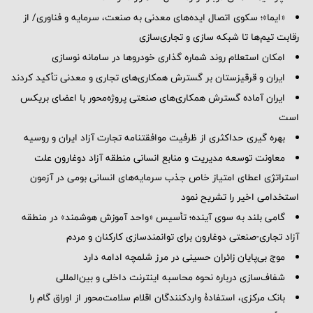
«ایما»؛ سکوی اتصال ایده‌های معدنی به صنعت، سرمایه و فناوری/ از
رقابت تیم‌ها تا شبکه سازی و تجاری‌سازی
امکان استعلام روند شماره گذاری خودروها در سامانه نوسازی
ایران و قرقیزستان بر گسترش همکاری‌های تجاری و معدنی تأکید کردند
ایران آماده گسترش همکاری‌های صنعتی پروژه‌محور با اعضای بریکس
است
بهره گیری حداکثری از ظرفیت موافقتنامه تجارت آزاد ایران و روسیه
معاونت توسعه مدیریت و منابع انسانی منطقه آزاد دوغارون علت
استراتژی اعطای امتیاز خاص جذب سرمایه‌های انسانی بومی در آزمون
استخدامی اخیر را تشریح نمود
گامی بلند به سوی آینده؛ تأسیس «واحد آموزش هوشمند» در منطقه
آزاد تجاری-صنعتی دوغارون برای توانمندسازی کارکنان و مردم
موج بی‌پایان زائران حسینی در مرز شلمچه ادامه دارد
شفاف‌سازی درباره نحوه محاسبه اینترنت داخلی و بین‌المللی
بانک مرکزی، استفادۀ واردکنندگان اقلام سلامت‌محور از اوراق گام را