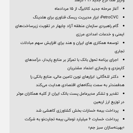
واریز شد؛ نرخ جدید ۲۹.۱ درصد
آغاز مرحله جدید کالابرگ از ۱۵ مردادماه
PetroCVC؛ ابزار مدیریت ریسک فناوری برای هلدینگ
گام راهبردی سازمان منطقه آزاد چابهار در تقویت زیرساخت‌های
ایمنی و خدمات امدادی مرزی
توسعه همکاری های ایران و هند برای افزایش سهم مبادلات
تجاری
اجرای برنامه تحول بانک با تمرکز بر منابع پایدار، درآمدهای
کارمزدی و بازسازی اعتماد مشتریان
دکتر للـه‌گانی: ابزارهای نوین تامین مالی، منابع بانکی را
هدفمندتر به سمت بنگاه‌های اقتصادی هدایت می‌کند
تقدیر و تشکر مدیرعامل پست بانک ایران از کلیه همکاران موثر
در توزیع ارز اربعین
پرداخت بیمه خسارات بخش کشاورزی کاهشی شد
پرداخت خسارت ۶ میلیارد تومانی بیمه تجارت‌نو به شرکت
«بهینه‌سازان سبز جم»