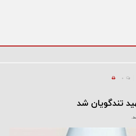
0
د تندگویان شد
د.